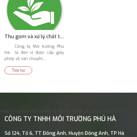
Thu gom và xử lý chất thải công nghiệp
Công ty Môi trường Phú
Hà là đơn vị được cấp giấy
phép về vận chuyển, ..
Tiếp tục
vebo tv
vebo
xoilac
xoilac tv
xemtv
xoilac tv
xoilac
Xoilac TV
CÔNG TY TNHH MÔI TRƯỜNG PHÚ HÀ
Số 124, Tổ 6, TT Đông Anh, Huyện Đông Anh, TP Hà