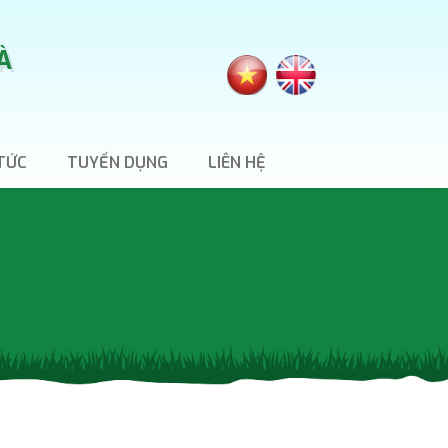
À
 TỨC
TUYỂN DỤNG
LIÊN HỆ