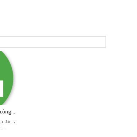
Thu gom và xử lý chất thải công nghiệp
à đơn vị
 ..